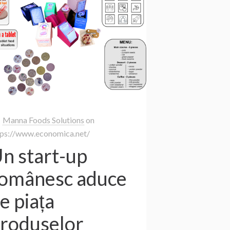
Manna Foods Solutions
on
tps://www.economica.net/
n start-up
omânesc aduce
e piața
roduselor