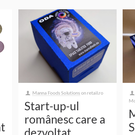
Manna Foods Solutions
on
retail.ro
Mo
Start-up-ul
M
românesc care a
S
t
dezvoltat