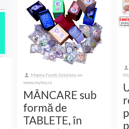
ht
Manna Foods Solutions
on
www.mytex.ro
U
MÂNCARE sub
r
formă de
p
TABLETE, în
p