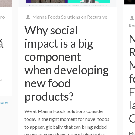
.ro
Manna Foods Solutions
on
Recursive
Ro
Why social
N
ă
impact is a big
R
component
M
when developing
f
new food
u
F
products?
l
more
We at Manna Foods Solutions consider
C
today is the right moment for novel foods
to appear, globally, that can bring added
Mu
values to everything we are living today,