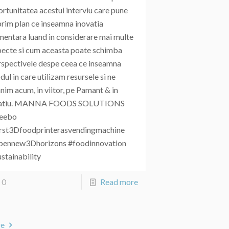
rtunitatea acestui interviu care pune
prim plan ce inseamna inovatia
imentara luand in considerare mai multe
pecte si cum aceasta poate schimba
rspectivele despe ceea ce inseamna
ul in care utilizam resursele si ne
nim acum, in viitor, pe Pamant & in
atiu. MANNA FOODS SOLUTIONS
eebo
irst3Dfoodprinterasvendingmachine
pennew3Dhorizons #foodinnovation
stainability
0
Read more
ge