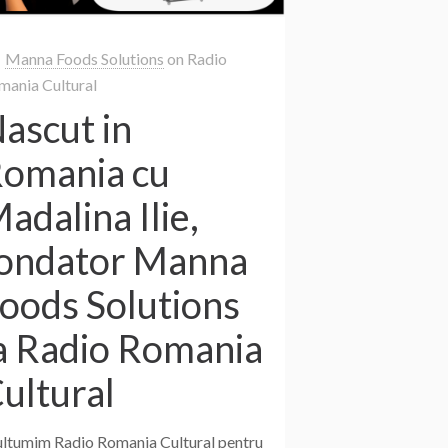
Manna Foods Solutions
on
Radio
mania Cultural
ascut in
omania cu
adalina Ilie,
ondator Manna
oods Solutions
a Radio Romania
ultural
ltumim Radio Romania Cultural pentru