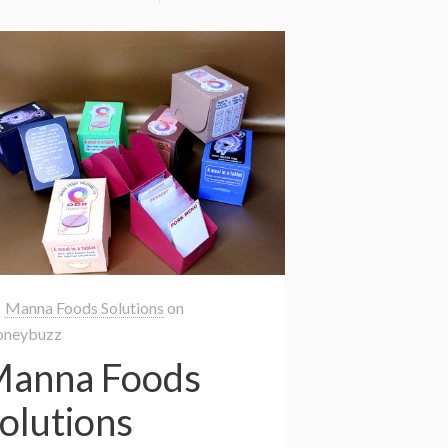
Manna Foods Solutions
on
neybuzz
anna Foods
olutions