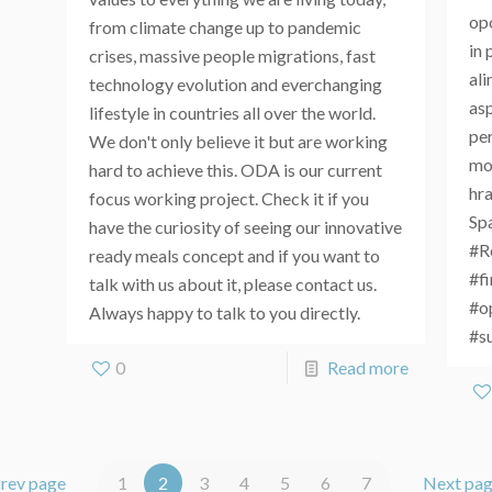
opo
from climate change up to pandemic
in 
crises, massive people migrations, fast
al
technology evolution and everchanging
as
lifestyle in countries all over the world.
pe
We don't only believe it but are working
mod
hard to achieve this. ODA is our current
hra
focus working project. Check it if you
Sp
have the curiosity of seeing our innovative
#R
ready meals concept and if you want to
#f
talk with us about it, please contact us.
#o
Always happy to talk to you directly.
#su
0
Read more
rev page
1
2
3
4
5
6
7
Next pa