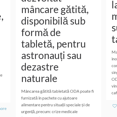
l
mâncare gătită,
m
,
disponibilă sub
s
formă de
t
tabletă, pentru
astronauți sau
Ma
ino
dezastre
co
si
naturale
te
OD
vin
Mâncarea gătită tabletată ODA poate fi
caf
furnizată în pachete cu ajutoare
alimentare pentru situații speciale și de
more
urgență, precum: crize medicale