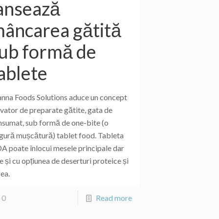
ansează
âncarea gătită
ub formă de
ablete
nna Foods Solutions aduce un concept
vator de preparate gătite, gata de
nsumat, sub formă de one-bite (o
ngură mușcătură) tablet food. Tableta
A poate înlocui mesele principale dar
e și cu opțiunea de deserturi proteice și
ea.
0
Read more