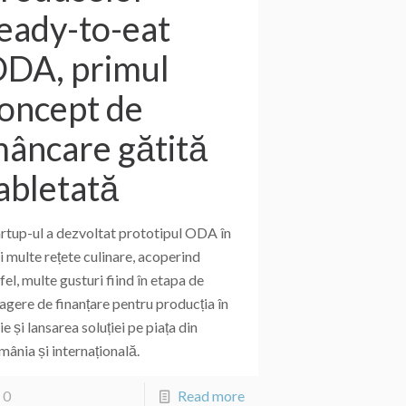
eady-to-eat
DA, primul
oncept de
âncare gătită
abletată
artup-ul a dezvoltat prototipul ODA în
 multe rețete culinare, acoperind
fel, multe gusturi fiind în etapa de
agere de finanțare pentru producția în
ie și lansarea soluției pe piața din
ânia și internațională.
0
Read more