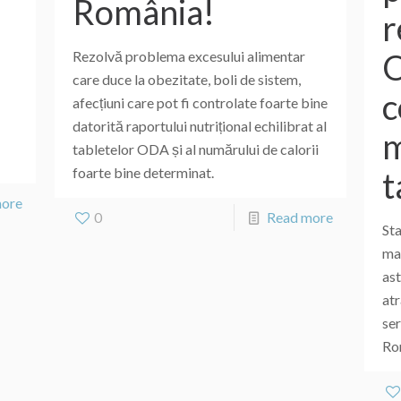
România!
r
O
Rezolvă problema excesului alimentar
care duce la obezitate, boli de sistem,
c
afecțiuni care pot fi controlate foarte bine
datorită raportului nutrițional echilibrat al
m
tabletelor ODA și al numărului de calorii
foarte bine determinat.
t
more
0
Read more
St
mai
ast
atr
ser
Rom